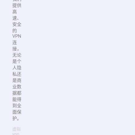
提供
高
速、
安全
的
VPN
连
接，
无论
是个
人隐
私还
是商
业数
据都
能得
到全
面保
护。
虚拟
vpn